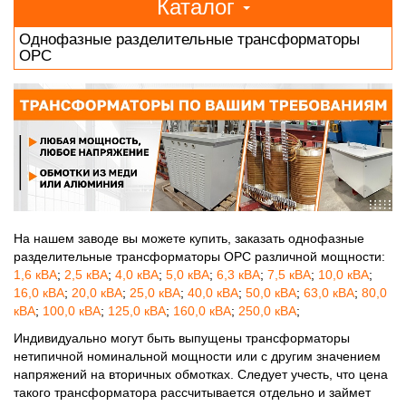
Каталог
Однофазные разделительные трансформаторы
ОРС
На нашем заводе вы можете купить, заказать однофазные
разделительные трансформаторы ОРС различной мощности:
1,6 кВА
;
2,5 кВА
;
4,0 кВА
;
5,0 кВА
;
6,3 кВА
;
7,5 кВА
;
10,0 кВА
;
16,0 кВА
;
20,0 кВА
;
25,0 кВА
;
40,0 кВА
;
50,0 кВА
;
63,0 кВА
;
80,0
кВА
;
100,0 кВА
;
125,0 кВА
;
160,0 кВА
;
250,0 кВА
;
Индивидуально могут быть выпущены трансформаторы
нетипичной номинальной мощности или с другим значением
напряжений на вторичных обмотках. Следует учесть, что цена
такого трансформатора рассчитывается отдельно и займет