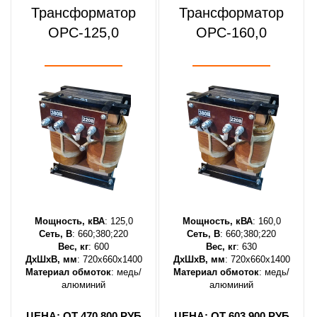
Трансформатор
Трансформатор
ОРС-125,0
ОРС-160,0
Мощность, кВА
: 125,0
Мощность, кВА
: 160,0
Сеть, В
: 660;380;220
Сеть, В
: 660;380;220
Вес, кг
: 600
Вес, кг
: 630
ДхШхВ, мм
: 720х660х1400
ДхШхВ, мм
: 720х660х1400
Материал обмоток
: медь/
Материал обмоток
: медь/
алюминий
алюминий
ЦЕНА: ОТ 470 800 РУБ
ЦЕНА: ОТ 603 900 РУБ