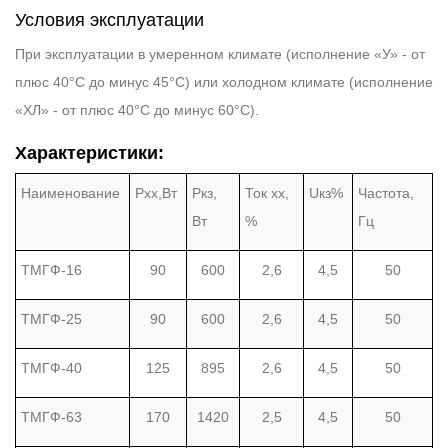
Условия эксплуатации
При эксплуатации в умеренном климате (исполнение «У» - от
плюс 40°С до минус 45°С) или холодном климате (исполнение
«ХЛ» - от плюс 40°С до минус 60°С).
Характеристики:
Наименование
Рхх,Вт
Ркз,
Ток хх,
Uкз%
Частота,
Вт
%
Гц
ТМГФ-16
90
600
2,6
4,5
50
ТМГФ-25
90
600
2,6
4,5
50
ТМГФ-40
125
895
2,6
4,5
50
ТМГФ-63
170
1420
2,5
4,5
50