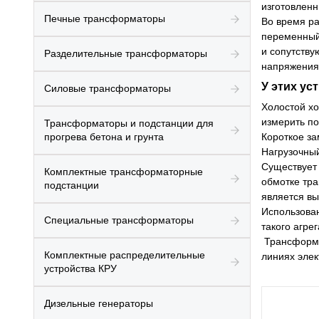
изготовленн
Печные трансформаторы
Во время ра
переменный
и сопутству
Разделительные трансформаторы
напряжения
У этих ус
Силовые трансформаторы
Холостой хо
измерить по
Трансформаторы и подстанции для
прогрева бетона и грунта
Короткое за
Нагрузочный
Существует 
Комплектные трансформаторные
обмотке тр
подстанции
является вы
Использован
Специальные трансформаторы
такого агре
Трансформа
Комплектные распределительные
линиях элек
устройства КРУ
Дизельные генераторы