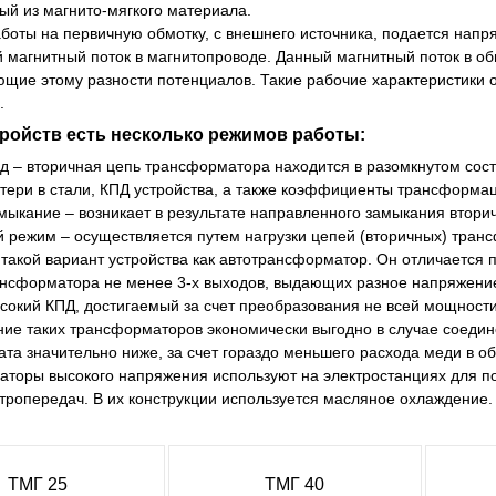
ый из магнито-мягкого материала.
боты на первичную обмотку, с внешнего источника, подается нап
 магнитный поток в магнитопроводе. Данный магнитный поток в о
ющие этому разности потенциалов. Такие рабочие характеристики
.
тройств есть несколько режимов работы:
д – вторичная цепь трансформатора находится в разомкнутом сост
тери в стали, КПД устройства, а также коэффициенты трансформа
мыкание – возникает в результате направленного замыкания втори
 режим – осуществляется путем нагрузки цепей (вторичных) тран
такой вариант устройства как автотрансформатор. Он отличается 
ансформатора не менее 3-х выходов, выдающих разное напряжение
сокий КПД, достигаемый за счет преобразования не всей мощности,
ие таких трансформаторов экономически выгодно в случае соедин
гата значительно ниже, за счет гораздо меньшего расхода меди в об
торы высокого напряжения используют на электростанциях для п
тропередач. В их конструкции используется масляное охлаждение.
ТМГ 25
ТМГ 40