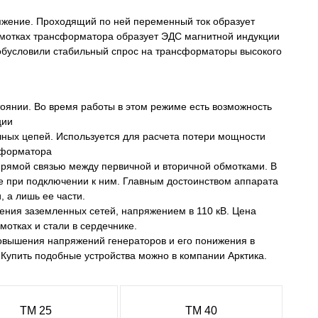
ряжение. Проходящий по ней переменный ток образует
бмотках трансформатора образует ЭДС магнитной индукции
 обусловили стабильный спрос на трансформаторы высокого
оянии. Во время работы в этом режиме есть возможность
ции
чных цепей. Используется для расчета потери мощности
сформатора
прямой связью между первичной и вторичной обмотками. В
 при подключении к ним. Главным достоинством аппарата
 а лишь ее части.
ения заземленных сетей, напряжением в 110 кВ. Цена
мотках и стали в сердечнике.
овышения напряжений генераторов и его понижения в
 Купить подобные устройства можно в компании Арктика.
ТМ 25
ТМ 40